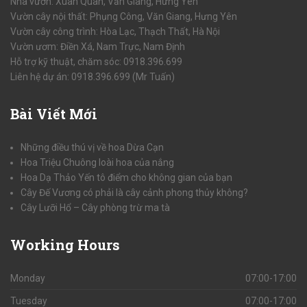
Nhà vườn: Xuân Quan, Văn Giang, Hưng Yên
Vườn cây nội thất: Phụng Công, Văn Giang, Hưng Yên
Vườn cây công trình: Hòa Lạc, Thạch Thất, Hà Nội
Vườn ươm: Điền Xá, Nam Trực, Nam Định
Hỗ trợ kỹ thuật, chăm sóc: 0918.396.699
Liên hệ dự án: 0918.396.699 (Mr Tuấn)
Bài
Viết Mới
Những điều thú vị về hoa Dừa Cạn
Hoa Triệu Chuông loài hoa của nắng
Hoa Dạ Thảo Yến tô điểm cho không gian của bạn
Cây Đế Vương có phải là cây cảnh phong thủy không?
Cây Lưỡi Hổ – Cây phòng trừ ma tà
Working
Hours
Monday
07:00-17:00
Tuesday
07:00-17:00