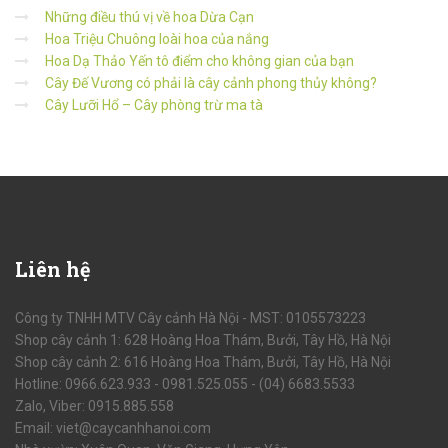
Những điều thú vị về hoa Dừa Cạn
Hoa Triệu Chuông loài hoa của nắng
Hoa Dạ Thảo Yến tô điểm cho không gian của bạn
Cây Đế Vương có phải là cây cảnh phong thủy không?
Cây Lưỡi Hổ – Cây phòng trừ ma tà
Liên
hệ
Công ty TNHH MTV Cây cảnh Hà Nội - MST: 0105573223
Shop cây cảnh 1: 628 Hoàng Hoa Thám, Bưởi, Tây Hồ, Hà Nội
Shop cây cảnh 2: 616 Hoàng Hoa Thám, Bưởi, Tây Hồ, Hà Nội
Hotline: 0966.623.933 - 0981.525.055 - (04) 6683.5533
Zalo, Viber: 0915.885.558
Email: viet@caycanhhanoi.com